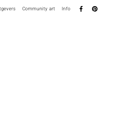
tgevers
Community art
Info