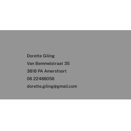
Dorette Giling
Van Bemmelstraat 35
3818 PA Amersfoort
06 22488056
dorette.giling@gmail.com