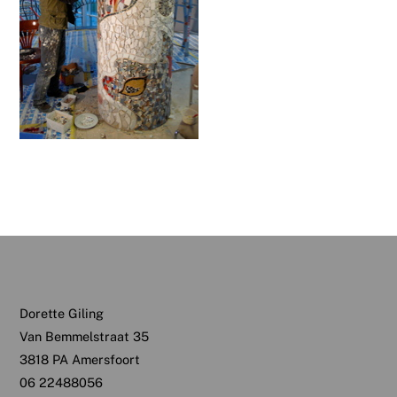
Dorette Giling
Van Bemmelstraat 35
3818 PA Amersfoort
06 22488056
Back